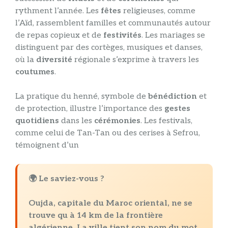
rythment l’année. Les
fêtes
religieuses, comme
l’Aïd, rassemblent familles et communautés autour
de repas copieux et de
festivités
. Les mariages se
distinguent par des cortèges, musiques et danses,
où la
diversité
régionale s’exprime à travers les
coutumes
.
La pratique du henné, symbole de
bénédiction
et
de protection, illustre l’importance des
gestes
quotidiens
dans les
cérémonies
. Les festivals,
comme celui de Tan-Tan ou des cerises à Sefrou,
témoignent d’un
🌍 Le saviez-vous ?
Oujda, capitale du Maroc oriental, ne se
trouve qu à
14 km de la frontière
algérienne
. La ville tient son nom du mot