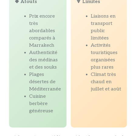
🍀 Atouts
🔻 Limites
Prix encore
Liaisons en
très
transport
abordables
public
comparés à
limitées
Marrakech
Activités
Authenticité
touristiques
des médinas
organisées
et des souks
plus rares
Plages
Climat très
désertes de
chaud en
Méditerranée
juillet et août
Cuisine
berbère
généreuse