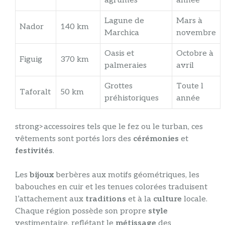
agrumes
année
Lagune de
Mars à
Nador
140 km
Marchica
novembre
Oasis et
Octobre à
Figuig
370 km
palmeraies
avril
Grottes
Toute l
Taforalt
50 km
préhistoriques
année
strong>accessoires tels que le fez ou le turban, ces
vêtements sont portés lors des
cérémonies
et
festivités
.
Les
bijoux
berbères aux motifs géométriques, les
babouches en cuir et les tenues colorées traduisent
l’attachement aux
traditions
et à la
culture
locale.
Chaque région possède son propre
style
vestimentaire, reflétant le
métissage
des