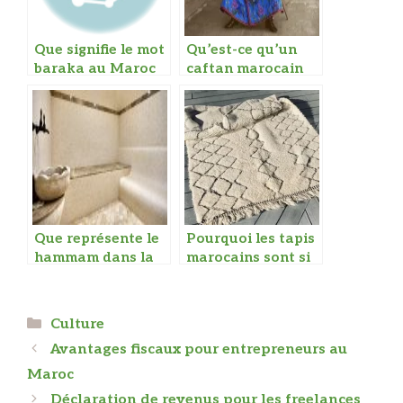
Que signifie le mot
Qu’est-ce qu’un
baraka au Maroc
caftan marocain
Que représente le
Pourquoi les tapis
hammam dans la
marocains sont si
culture marocaine
prisés
Catégories
Culture
Avantages fiscaux pour entrepreneurs au
Maroc
Déclaration de revenus pour les freelances