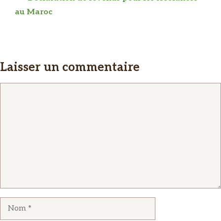
au Maroc
Laisser un commentaire
Commentaire
Nom