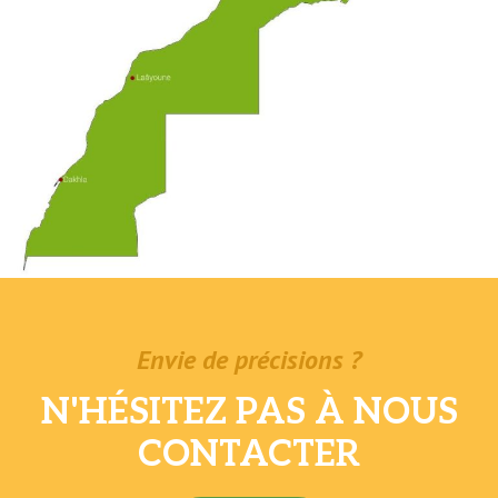
Envie de précisions ?
N'HÉSITEZ PAS À NOUS
CONTACTER