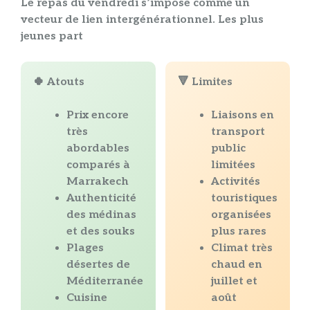
Le
repas
du
vendredi
s’impose comme un
vecteur de
lien
intergénérationnel. Les plus
jeunes part
🍀 Atouts
🔻 Limites
Prix encore
Liaisons en
très
transport
abordables
public
comparés à
limitées
Marrakech
Activités
Authenticité
touristiques
des médinas
organisées
et des souks
plus rares
Plages
Climat très
désertes de
chaud en
Méditerranée
juillet et
Cuisine
août