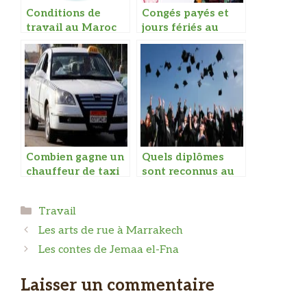
Conditions de
Congés payés et
travail au Maroc
jours fériés au
Maroc
Combien gagne un
Quels diplômes
chauffeur de taxi
sont reconnus au
au Maroc
Maroc
Catégories
Travail
Les arts de rue à Marrakech
Les contes de Jemaa el-Fna
Laisser un commentaire