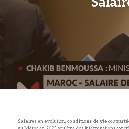
Salai
Salaires
en évolution,
conditions de vie
contrasté
au Maroc en 2025 soulève des interrogations concrè