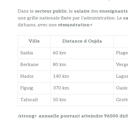
Dans le
secteur public
, le
salaire
des
enseignants
une grille nationale fixée par l’administration. Le
s
dirhams, avec une
rémunération<
Ville
Distance d Oujda
Saidia
60 km
Plage
Berkane
80 km
Verg
Nador
140 km
Lagu
Figuig
370 km
Oasis
Taforalt
50 km
Grott
/strong> annuelle pouvant atteindre 96000 dir