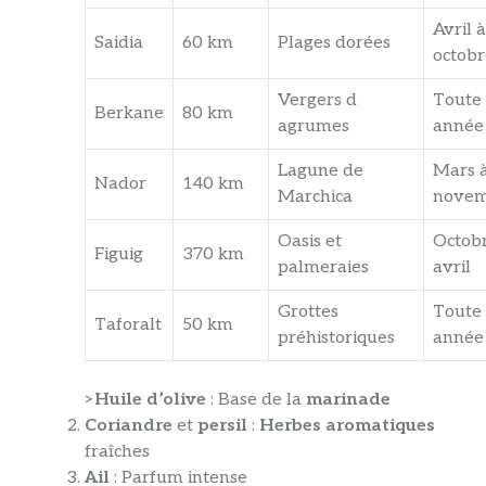
Avril à
Saidia
60 km
Plages dorées
octobr
Vergers d
Toute 
Berkane
80 km
agrumes
année
Lagune de
Mars 
Nador
140 km
Marchica
nove
Oasis et
Octob
Figuig
370 km
palmeraies
avril
Grottes
Toute 
Taforalt
50 km
préhistoriques
année
>
Huile d’olive
: Base de la
marinade
Coriandre
et
persil
:
Herbes aromatiques
fraîches
Ail
: Parfum intense