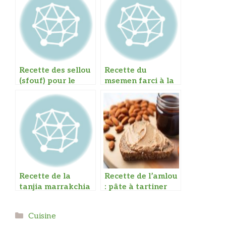
Recette des sellou
Recette du
(sfouf) pour le
msemen farci à la
Ramadan
viande
Recette de la
Recette de l’amlou
tanjia marrakchia
: pâte à tartiner
berbère
Catégories
Cuisine