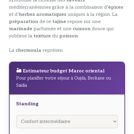
symbolise la richesse des
saveurs
méditerranéennes grâce à la combinaison d’
épices
et d’
herbes aromatiques
uniques à la région. La
préparation
de ce
tajine
repose sur une
marinade
parfumée et une
cuisson
douce qui
sublime la
texture
du
poisson
.
La
chermoula
représen
🏜️ Estimateur budget Maroc oriental
Pour planifier votre séjour à Oujda, Berkane ou
Saidia
Standing