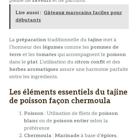
pleine de
saveurs
et de parfums.
Lire aussi :
Gâteaux marocains faciles pour
débutants
La
préparation
traditionnelle du
tajine
met à
l’honneur des
légumes
comme les
pommes de
terre
et les
tomates
qui accompagnent le
poisson
dans le
plat
. L’utilisation du
citron confit
et des
herbes aromatiques
assure une harmonie parfaite
entre les ingrédients.
Les éléments essentiels du tajine
de poisson façon chermoula
Poisson
: Utilisation de filets de
poisson
blanc
ou de
poisson entier
selon la
préférence
Chermoula
:
Marinade
à base d’
épices
,