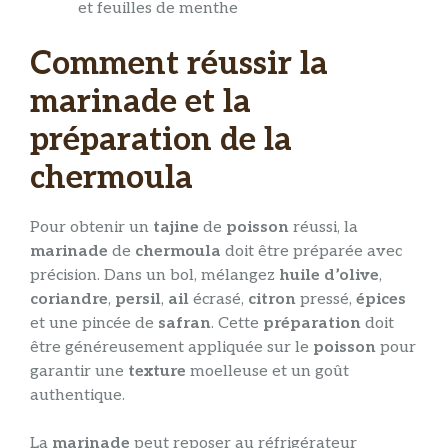
et feuilles de menthe
Comment réussir la
marinade et la
préparation de la
chermoula
Pour obtenir un
tajine
de
poisson
réussi, la
marinade
de
chermoula
doit être préparée avec
précision. Dans un bol, mélangez
huile d’olive
,
coriandre
,
persil
,
ail
écrasé,
citron
pressé,
épices
et une pincée de
safran
. Cette
préparation
doit
être généreusement appliquée sur le
poisson
pour
garantir une
texture
moelleuse et un goût
authentique.
La
marinade
peut reposer au réfrigérateur