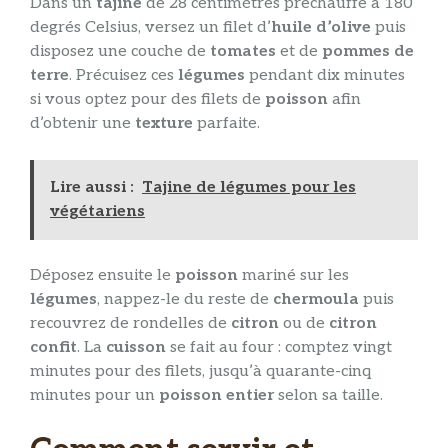
Dans un
tajine
de 28 centimètres préchauffé à 180
degrés Celsius, versez un filet d’
huile d’olive
puis
disposez une couche de
tomates
et de
pommes de
terre
. Précuisez ces
légumes
pendant dix minutes
si vous optez pour des filets de
poisson
afin
d’obtenir une
texture
parfaite.
Lire aussi :
Tajine de légumes pour les
végétariens
Déposez ensuite le
poisson
mariné sur les
légumes
, nappez-le du reste de
chermoula
puis
recouvrez de rondelles de
citron
ou de
citron
confit
. La
cuisson
se fait au four : comptez vingt
minutes pour des filets, jusqu’à quarante-cinq
minutes pour un
poisson entier
selon sa taille.