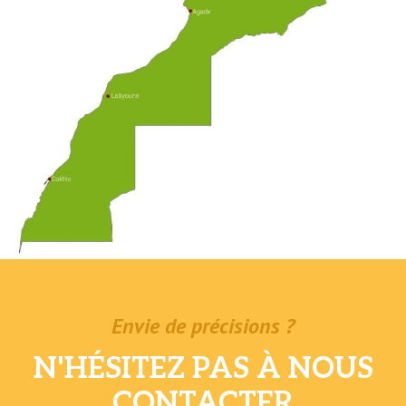
Envie de précisions ?
N'HÉSITEZ PAS À NOUS
CONTACTER