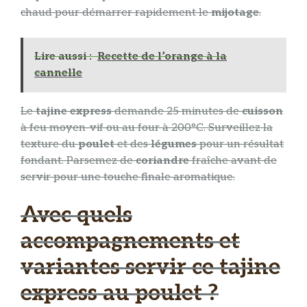
chaud pour démarrer rapidement le
mijotage
.
Lire aussi :
Recette de l’orange à la
cannelle
Le
tajine express
demande 25 minutes de
cuisson
à feu moyen-vif ou au four à 200°C. Surveillez la
texture du
poulet
et des
légumes
pour un résultat
fondant. Parsemez de
coriandre
fraîche avant de
servir pour une touche finale aromatique.
Avec quels
accompagnements et
variantes servir ce tajine
express au poulet ?