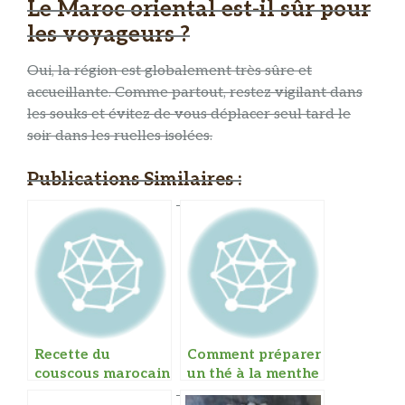
Le Maroc oriental est-il sûr pour
les voyageurs ?
Oui, la région est globalement très sûre et
accueillante. Comme partout, restez vigilant dans
les souks et évitez de vous déplacer seul tard le
soir dans les ruelles isolées.
Publications Similaires :
Recette du
Comment préparer
couscous marocain
un thé à la menthe
traditionnel
marocain