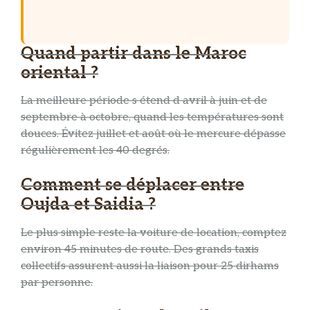
Quand partir dans le Maroc
oriental ?
La meilleure période s étend d avril à juin et de
septembre à octobre, quand les températures sont
douces. Évitez juillet et août où le mercure dépasse
régulièrement les 40 degrés.
Comment se déplacer entre
Oujda et Saidia ?
Le plus simple reste la voiture de location, comptez
environ 45 minutes de route. Des grands taxis
collectifs assurent aussi la liaison pour 25 dirhams
par personne.