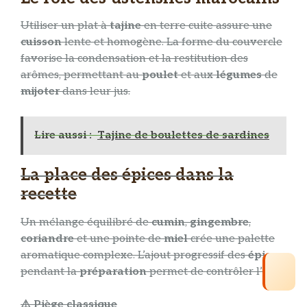
Utiliser un plat à
tajine
en terre cuite assure une
cuisson
lente et homogène. La forme du couvercle
favorise la condensation et la restitution des
arômes, permettant au
poulet
et aux
légumes
de
mijoter
dans leur jus.
Lire aussi :
Tajine de boulettes de sardines
La place des épices dans la
recette
Un mélange équilibré de
cumin
,
gingembre
,
coriandre
et une pointe de
miel
crée une palette
aromatique complexe. L’ajout progressif des
épices
pendant la
préparation
permet de contrôler l’
⚠️ Piège classique