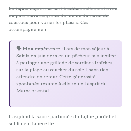
Le
tajine
express se sert traditionnellement avec
du pain marocain, mais de même du riz ou du
couscous pour varier les plaisirs. Ces
accompagnemen
🗣️ Mon expérience :
Lors de mon séjour à
Saidia en juin dernier, un pêcheur m a invitée
à partager une grillade de sardines fraîches
sur la plage au coucher du soleil, sans rien
attendre en retour. Cette générosité
spontanée résume à elle seule l esprit du
Maroc oriental.
ts captent la sauce parfumée du
tajine poulet
et
subliment la
recette
.