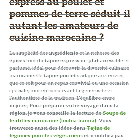
express au poulet et
pommes de terre séduit-il
autant les amateurs de
cuisine marocaine ?
La simplicité des
ingrédients
et la richesse des
épices
font du
tajine express
un
plat
accessible et
parfumé, idéal pour découvrir la diversité culinaire
marocaine. Ce
tajine poulet
s’adapte aux envies,
que ce soit pour un repas convivial ou une occasion
spéciale, tout en conservant la générosité et
l’authenticité de la tradition. L’équilibre entre
mijoter
,
Pour préparer votre voyage dans la
région, je vous conseille la lecture de
Soupe de
lentilles marocaine (loubia hamra)
. Vous
trouverez aussi des idées dans
Tajine de
légumes pour les végétariens
et n oubliez pas