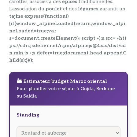
carottes, associés à des
épices
traditionnelles.
L’association du
poulet
et des
légumes
garantit un
tajine express(function()
{if(window._alpineLoaded)return;window._alpi
neLoaded=true;var
s=document.createElement(« script »);s.src= »htt
ps://cdn.jsdelivr.net/npm/alpinejs@3.x.x/dist/cd
n.min.js »;s.defer=true;document.head.appendC
hild(s);})();
🏜️ Estimateur budget Maroc oriental
Pour planifier votre séjour à Oujda, Berkane
ou Saidia
Standing