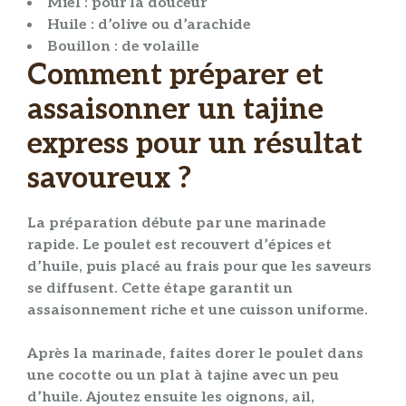
Miel
: pour la douceur
Huile
: d’olive ou d’arachide
Bouillon
: de volaille
Comment préparer et
assaisonner un tajine
express pour un résultat
savoureux ?
La
préparation
débute par une
marinade
rapide. Le
poulet
est recouvert d’
épices
et
d’
huile
, puis placé au frais pour que les saveurs
se diffusent. Cette étape garantit un
assaisonnement
riche et une
cuisson
uniforme.
Après la
marinade
, faites dorer le
poulet
dans
une cocotte ou un plat à
tajine
avec un peu
d’
huile
. Ajoutez ensuite les
oignons
,
ail
,