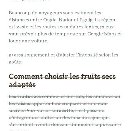
Beaucoup de voyageurs sous-estiment les
distances entre Oujda, Nador et Figuig. La région
est vaste et les routes secondaires lentes, mieux
vaut prévoir plus de temps que sur Google Maps et
louer une voiture.
g>assaisonnement et d’ajuster l’intensité selon les
goûts.
Comment choisir les fruits secs
adaptés
Les
fruits secs
comme les abricots, les amandes ou
les raisins apportent du croquant et une note
sucrée. Pour varier la
recette
, il est possible
d’intégrer des dattes ou des noix de cajou, qui
s’accordent avec la douceur du
miel
et la puissance