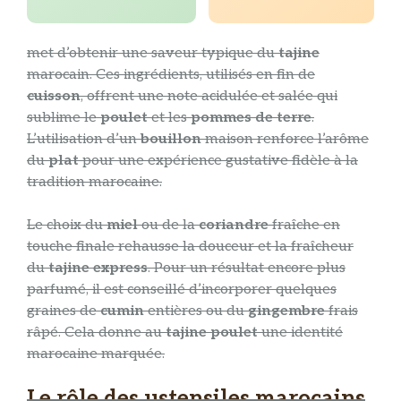
met d’obtenir une saveur typique du
tajine
marocain. Ces ingrédients, utilisés en fin de
cuisson
, offrent une note acidulée et salée qui
sublime le
poulet
et les
pommes de terre
.
L’utilisation d’un
bouillon
maison renforce l’arôme
du
plat
pour une expérience gustative fidèle à la
tradition marocaine.
Le choix du
miel
ou de la
coriandre
fraîche en
touche finale rehausse la douceur et la fraîcheur
du
tajine express
. Pour un résultat encore plus
parfumé, il est conseillé d’incorporer quelques
graines de
cumin
entières ou du
gingembre
frais
râpé. Cela donne au
tajine poulet
une identité
marocaine marquée.
Le rôle des ustensiles marocains