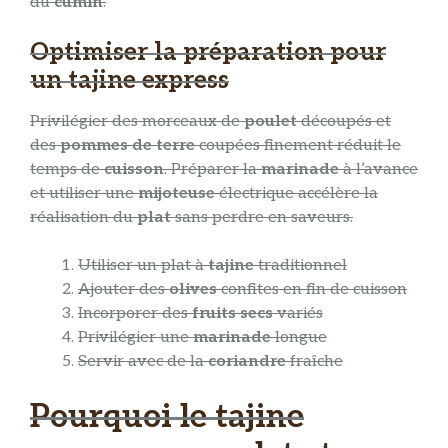
du
cumin
.
Optimiser la préparation pour
un tajine express
Privilégier des morceaux de
poulet
découpés et
des
pommes de terre
coupées finement réduit le
temps de
cuisson
. Préparer la
marinade
à l’avance
et utiliser une
mijoteuse
électrique accélère la
réalisation du
plat
sans perdre en saveurs.
Utiliser un plat à
tajine
traditionnel
Ajouter des
olives
confites en fin de cuisson
Incorporer des
fruits secs
variés
Privilégier une
marinade
longue
Servir avec de la
coriandre
fraîche
Pourquoi le tajine