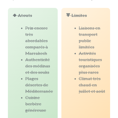
🍀 Atouts
🔻 Limites
Prix encore
Liaisons en
très
transport
abordables
public
comparés à
limitées
Marrakech
Activités
Authenticité
touristiques
des médinas
organisées
et des souks
plus rares
Plages
Climat très
désertes de
chaud en
Méditerranée
juillet et août
Cuisine
berbère
généreuse