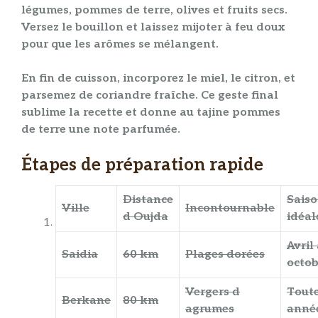
légumes
,
pommes de terre
,
olives
et
fruits secs
.
Versez le
bouillon
et laissez
mijoter
à feu doux
pour que les arômes se mélangent.
En fin de
cuisson
, incorporez le
miel
, le
citron
, et
parsemez de
coriandre
fraîche. Ce geste final
sublime la
recette
et donne au
tajine pommes
de terre
une note parfumée.
Étapes de préparation rapide
Distance
Sais
Ville
Incontournable
d Oujda
idéal
Avril
Saidia
60 km
Plages dorées
octob
Vergers d
Toute
Berkane
80 km
agrumes
anné