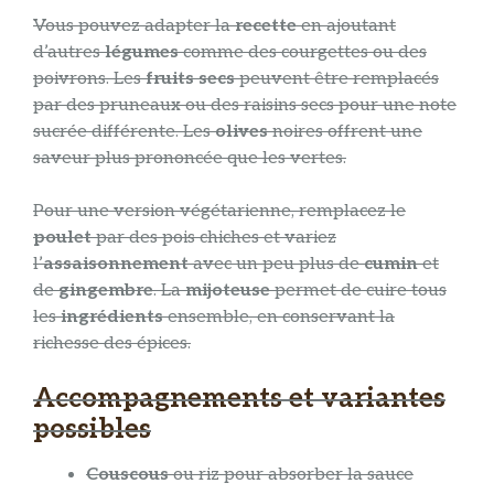
Vous pouvez adapter la
recette
en ajoutant
d’autres
légumes
comme des courgettes ou des
poivrons. Les
fruits secs
peuvent être remplacés
par des pruneaux ou des raisins secs pour une note
sucrée différente. Les
olives
noires offrent une
saveur plus prononcée que les vertes.
Pour une version végétarienne, remplacez le
poulet
par des pois chiches et variez
l’
assaisonnement
avec un peu plus de
cumin
et
de
gingembre
. La
mijoteuse
permet de cuire tous
les
ingrédients
ensemble, en conservant la
richesse des épices.
Accompagnements et variantes
possibles
Couscous
ou riz pour absorber la sauce