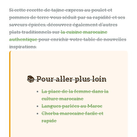
Si cette recette de tajine express au poulet et
pommes de terre vous séduit par sa rapidité et ses
saveurs épicées, découvrez également d’autres
plats traditionnels sur
la cuisine marocaine
authentique
pour enrichir votre table de nouvelles
inspirations.
📚 Pour aller plus loin
La place de la femme dans la
culture marocaine
Langues parlées au Maroc
Chorba marocaine facile et
rapide