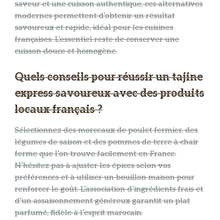
saveur et une cuisson authentique, ces alternatives
modernes permettent d’obtenir un résultat
savoureux et rapide, idéal pour les cuisines
françaises. L’essentiel reste de conserver une
cuisson douce et homogène.
Quels conseils pour réussir un tajine
express savoureux avec des produits
locaux français ?
Sélectionnez des morceaux de poulet fermier, des
légumes de saison et des pommes de terre à chair
ferme que l’on trouve facilement en France.
N’hésitez pas à ajuster les épices selon vos
préférences et à utiliser un bouillon maison pour
renforcer le goût. L’association d’ingrédients frais et
d’un assaisonnement généreux garantit un plat
parfumé, fidèle à l’esprit marocain.