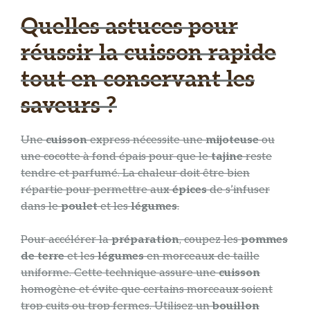
Quelles astuces pour
réussir la cuisson rapide
tout en conservant les
saveurs ?
Une
cuisson
express nécessite une
mijoteuse
ou
une cocotte à fond épais pour que le
tajine
reste
tendre et parfumé. La chaleur doit être bien
répartie pour permettre aux
épices
de s’infuser
dans le
poulet
et les
légumes
.
Pour accélérer la
préparation
, coupez les
pommes
de terre
et les
légumes
en morceaux de taille
uniforme. Cette technique assure une
cuisson
homogène et évite que certains morceaux soient
trop cuits ou trop fermes. Utilisez un
bouillon