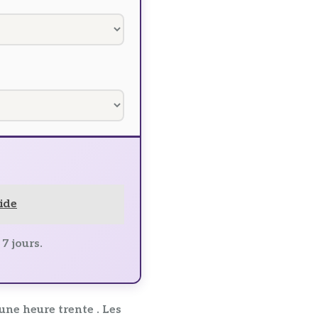
ide
7 jours.
une heure trente . Les