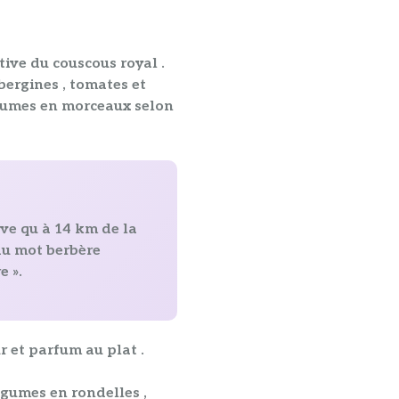
ative du
couscous
royal .
ubergines , tomates et
gumes en morceaux
selon
uve qu à
14 km de la
 du mot berbère
e ».
r et parfum au plat .
égumes en rondelles
,