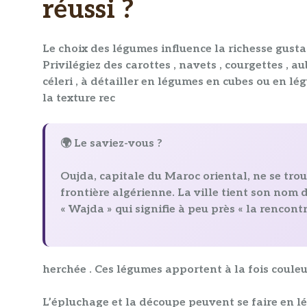
réussi ?
Le choix des
légumes
influence la richesse gust
Privilégiez des carottes , navets , courgettes , a
céleri , à détailler en
légumes en cubes
ou en
lé
la texture rec
🌍 Le saviez-vous ?
Oujda, capitale du Maroc oriental, ne se tro
frontière algérienne
. La ville tient son nom
« Wajda » qui signifie à peu près « la rencontr
herchée . Ces
légumes
apportent à la fois couleu
L’épluchage et la découpe peuvent se faire en
l