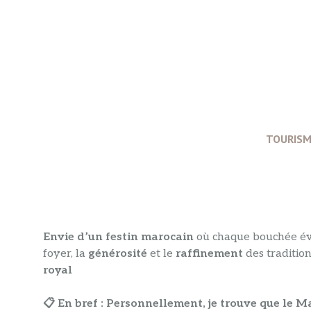
Aller
au
contenu
TOURISM
Envie d’un festin marocain
où chaque bouchée év
foyer, la
générosité
et le
raffinement
des tradition
royal
📋 En bref :
Personnellement, je trouve que le Ma