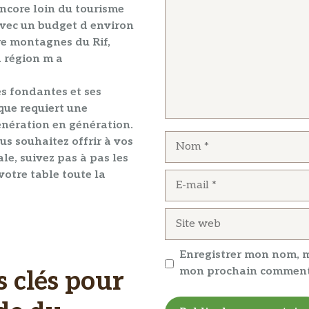
ncore loin du tourisme
vec un budget d environ
e montagnes du Rif,
a région m a
s fondantes
et ses
que requiert une
énération en génération.
Nom
s souhaitez offrir à vos
le, suivez pas à pas les
votre table toute la
E-
mail
Site
web
Enregistrer mon nom, m
mon prochain comment
s clés pour