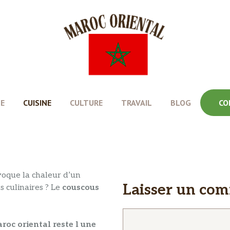
E
CUISINE
CULTURE
TRAVAIL
BLOG
CO
oque la chaleur d’un
Laisser un co
s culinaires ? Le
couscous
Commentaire
roc oriental reste l une