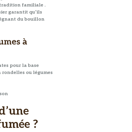
tradition familiale .
er garantit qu’ils
prégnant du
bouillon
gumes à
ates pour la base
 rondelles
ou
légumes
sson
 d’une
rfumée ?