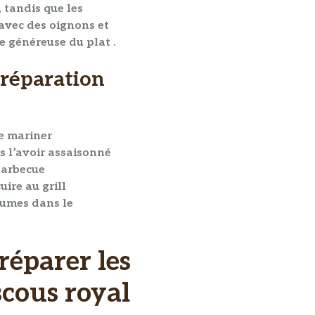
 tandis que les
avec des oignons et
 généreuse du plat .
préparation
re mariner
ès l’avoir assaisonné
 barbecue
ire au grill
gumes dans le
réparer les
cous royal