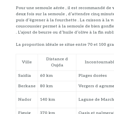
Pour une
semoule
aérée , il est recommandé de v
deux fois sur la
semoule
, d’attendre cinq minute
puis d’égrener à la fourchette . La
cuisson
à la v
couscoussier permet à la
semoule
de bien gonfler
. L’ajout de beurre ou d’huile d’olive à la fin subl
La proportion idéale se situe entre 70 et 100 g
Distance d
Ville
Incontournab
Oujda
Saidia
60 km
Plages dorées
Berkane
80 km
Vergers d agrum
Nador
140 km
Lagune de March
Figuig
370 km
Oasis et palmera