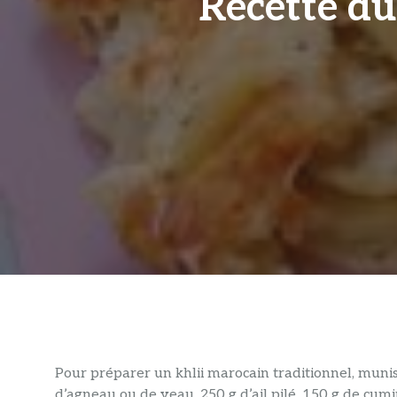
Recette du
Pour préparer un khlii marocain traditionnel, muni
d’agneau ou de veau, 250 g d’ail pilé, 150 g de cum