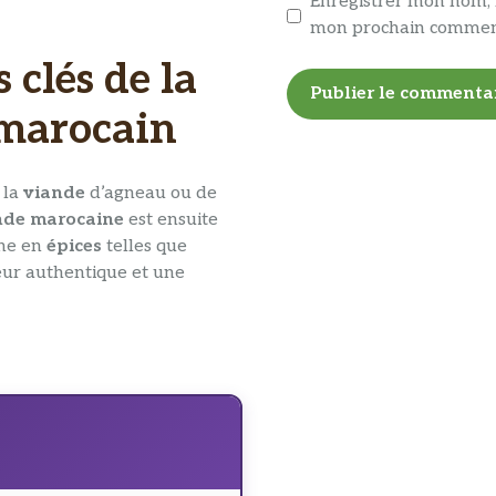
Enregistrer mon nom, 
mon prochain commen
 clés de la
 marocain
 la
viande
d’agneau ou de
nde marocaine
est ensuite
he en
épices
telles que
eur authentique et une