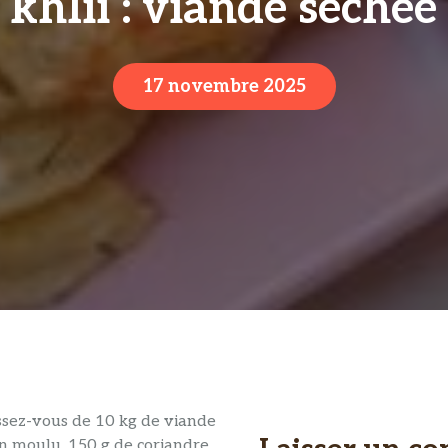
 khlii : viande séché
17 novembre 2025
ssez-vous de 10 kg de viande
in moulu, 150 g de coriandre