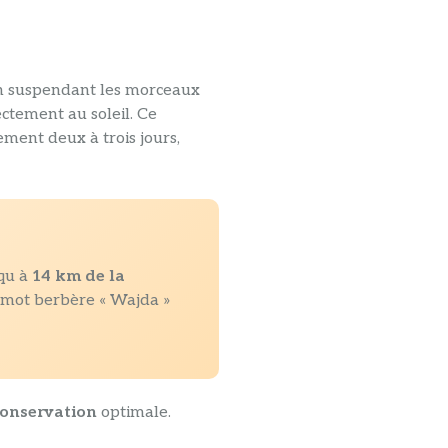
en suspendant les morceaux
ectement au soleil. Ce
ment deux à trois jours,
 qu à
14 km de la
u mot berbère « Wajda »
onservation
optimale.