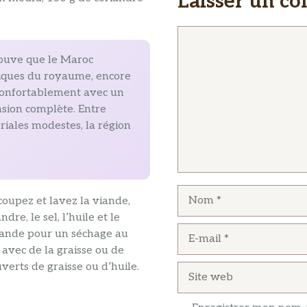
Laisser un c
Commentaire
rouve que le Maroc
ntiques du royaume, encore
confortablement avec un
sion complète. Entre
riales modestes, la région
Nom
écoupez et lavez la viande,
dre, le sel, l’huile et le
E-
viande pour un séchage au
mail
t avec de la graisse ou de
verts de graisse ou d’huile.
Site
web