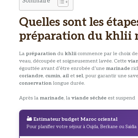
Sommaire
Quelles sont les étapes
préparation du khlii
La
préparation
du
khlii
commence par le choix de
veau, découpée et soigneusement lavée. Cette
via
égouttée avant d’être enrobée d’une
marinade
ric
coriandre
,
cumin
,
ail
et
sel
, pour garantir une sav
conservation
longue durée.
Après la
marinade
, la
viande séchée
est suspend
🏜️ Estimateur budget Maroc oriental
Pour planifier votre séjour à Oujda, Berkane ou Saidia